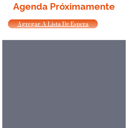
Agenda Próximamente
Agregar A Lista De Espera
¿Listo para crecer? Pregúntale
a Lucy.
En Lucy Escobar Coaching & Consulting,
estamos aquí para guiarte a través de los
desafíos de tu negocio con asesoramiento
experto. Ya sea en liderazgo, dinámica de
equipos o comunicación, te ayudaremos a