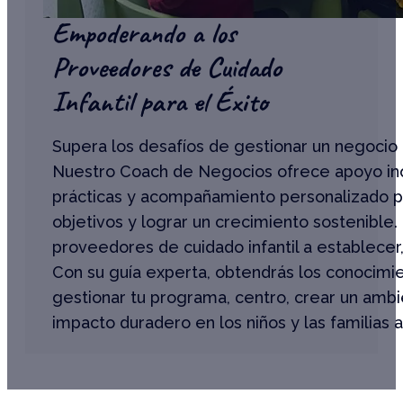
Empoderando a los
Proveedores de Cuidado
Infantil para el Éxito
Supera los desafíos de gestionar un negocio d
Nuestro Coach de Negocios ofrece apoyo in
prácticas y acompañamiento personalizado 
objetivos y lograr un crecimiento sostenible
proveedores de cuidado infantil a establecer,
Con su guía experta, obtendrás los conocimie
gestionar tu programa, centro, crear un amb
impacto duradero en los niños y las familias a