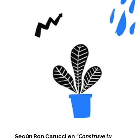
Según Ron Carucci en
“Construye tu