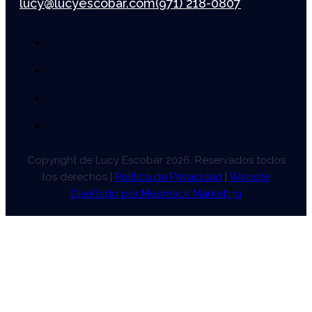
lucy@lucyescobar.com
(971) 218-0807
Copyright de Lucy Escobar 2026. Reservados todos
los derechos |
Política de Privacidad
|
Website
Diseñado por Musimack Marketing